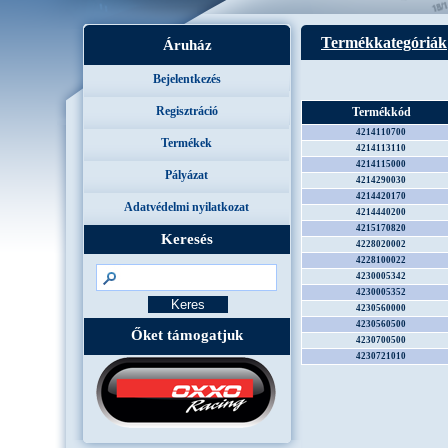
Termékkategóriák
Áruház
Bejelentkezés
Regisztráció
Termékkód
4214110700
Termékek
4214113110
4214115000
Pályázat
4214290030
4214420170
Adatvédelmi nyilatkozat
4214440200
4215170820
Keresés
4228020002
4228100022
4230005342
4230005352
4230560000
4230560500
Őket támogatjuk
4230700500
4230721010