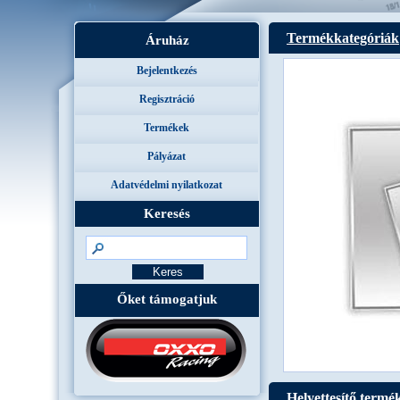
Termékkategóriák
Áruház
Bejelentkezés
Regisztráció
Termékek
Pályázat
Adatvédelmi nyilatkozat
Keresés
Őket támogatjuk
Helyettesítő termé