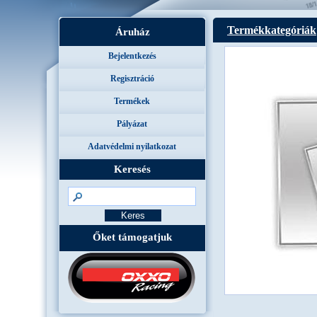
Termékkategóriák
Áruház
Bejelentkezés
Regisztráció
Termékek
Pályázat
Adatvédelmi nyilatkozat
Keresés
Őket támogatjuk